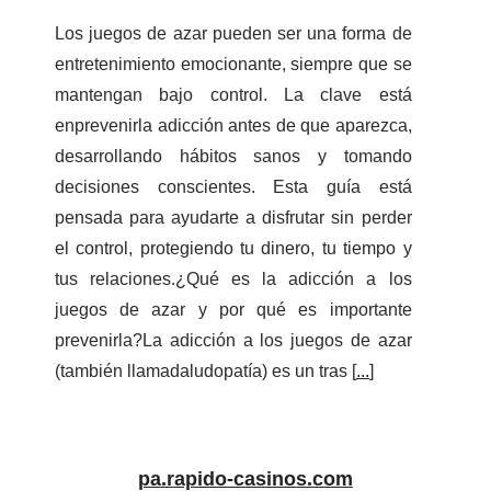
Los juegos de azar pueden ser una forma de
entretenimiento emocionante, siempre que se
mantengan bajo control. La clave está
enprevenirla adicción antes de que aparezca,
desarrollando hábitos sanos y tomando
decisiones conscientes. Esta guía está
pensada para ayudarte a disfrutar sin perder
el control, protegiendo tu dinero, tu tiempo y
tus relaciones.¿Qué es la adicción a los
juegos de azar y por qué es importante
prevenirla?La adicción a los juegos de azar
(también llamadaludopatía) es un tras [
...
]
pa.rapido-casinos.com